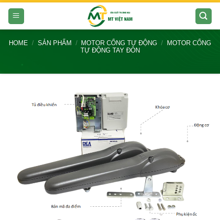
Skip
to
content
HOME
/
SẢN PHẨM
/
MOTOR CỔNG TỰ ĐỘNG
/
MOTOR CỔNG
TỰ ĐỘNG TAY ĐÒN