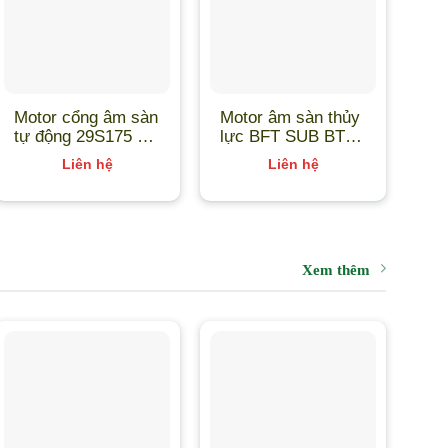
Motor cổng âm sàn
Motor âm sàn thủy
Mo
tự động 29S175 –
lực BFT SUB BT –
kh
King Gates
ITALY
Ro
Liên hệ
Liên hệ
Ita
Xem thêm