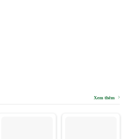
NG TAY
PHỤ KIỆN CỔNG CỬA TỰ
ĐỘNG
Xem thêm