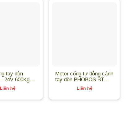
ng tay đòn
Motor cổng tự động cánh
Mo
– 24V 600Kg
tay đòn PHOBOS BT
Ro
A25 | Made in Italy
Liên hệ
Liên hệ