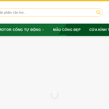
MOTOR CỔNG TỰ ĐỘNG
MẪU CỔNG ĐẸP
CỬA KÍNH