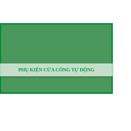
PHỤ KIỆN CỬA CỔNG TỰ ĐỘNG
G
t Nam, chúng tôi cam kết với khách hàng: