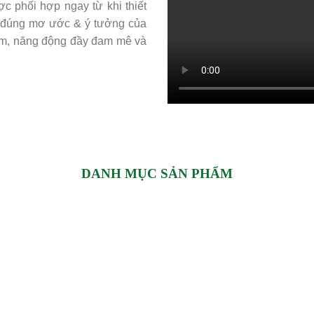
c phối hợp ngay từ khi thiết
eo đúng mơ ước & ý tưởng của
iệm, năng động đầy đam mê và
DANH MỤC SẢN PHẨM