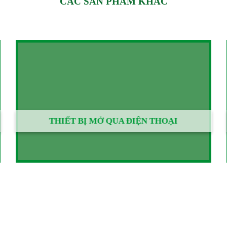
CÁC SẢN PHẨM KHÁC
THIẾT BỊ MỞ QUA ĐIỆN THOẠI
CAM KẾT CỦA MINH THANH VỚI KHÁCH HÀN
hững nhà nhập khẩu & phân phối máy làm cửa nhôm lớn nhất Việ