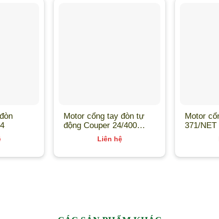
 đòn
Motor cổng tay đòn tự
Motor cổ
4
động Couper 24/400
371/NET 
29S025 – King Gates
DEA
ệ
Liên hệ