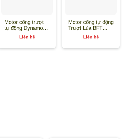
Motor cổng trượt
Motor cổng tự động
Mo
tự động Dynamos
Trượt Lùa BFT
tự
24/1000 King
ARES A1000 BT |
Ro
Liên hệ
Liên hệ
Gates – 30S071
Made in Italy
nhậ