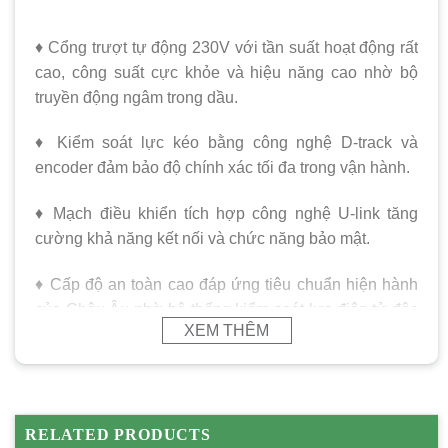
♦ Cổng trượt tự động 230V với tần suất hoạt động rất
cao, công suất cực khỏe và hiệu năng cao nhờ bộ
truyền động ngâm trong dầu.
♦ Kiểm soát lực kéo bằng công nghệ D-track và
encoder đảm bảo độ chính xác tối đa trong vận hành.
♦ Mạch điều khiển tích hợp công nghệ U-link tăng
cường khả năng kết nối và chức năng bảo mật.
♦ Cấp độ an toàn cao đáp ứng tiêu chuẩn hiện hành
của Châu Âu nhờ hệ thống kiểm soát lực điện tử độc
XEM THÊM
đáo tích hợp trong mạch điều khiển.
Công nghệ lực biến thiên theo hành trình. Mạch điều
RELATED PRODUCTS
khiển với công nghệ vi xử lý xác định chính xác lực