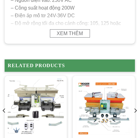
– Nguồn điện vào: 230V AC
– Công suất hoạt động 200W
– Điện áp mô tơ 24V-36V DC
– Độ mở rộng tối đa cho cánh cổng: 105, 125 hoặc
180 độ
XEM THÊM
– Thời gian mở hết 90 độ: 10-25 giây – Có thể thiết
lập nhanh hay chậm
– Chức năng mở cổng từng phần
– Khi mất điện mở cổng bằng tay – Có chìa khóa đi
RELATED PRODUCTS
kèm
– Nhiệt độ hoạt động: -20 / +55 độ C
– Chỉ số chống bụi, chống nước: IP67
– Kết nối SmartHome
– Kết nối các thiết bị an toàn và kiểm soát khác
Các thiết bị chính trong một bộ motor
BR21/351/HS
– BR21/351/HS – 2 Motor điện cho 2 cánh cổng
– EDGE1/Box – 1 Bộ hộp tủ điều khiển