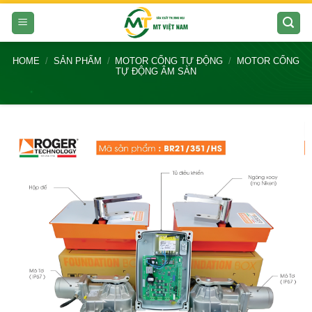
Skip
to
content
HOME
/
SẢN PHẨM
/
MOTOR CỔNG TỰ ĐỘNG
/
MOTOR CỔNG
TỰ ĐỘNG ÂM SÀN